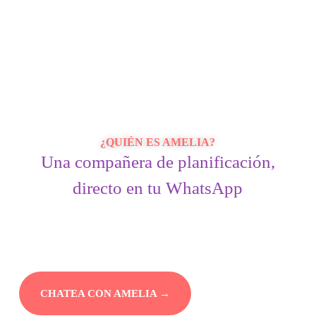
¿QUIÉN ES AMELIA?
Una compañera de planificación,
directo en tu WhatsApp
AMELIA es una asistente de enseñanza basada en Inteligencia
Artificial que conversa contigo por WhatsApp: le cuentas qué
necesitas y ella te ayuda a construir proyectos, sesiones,
evaluaciones, recursos didácticos e historias de científicas, en
minutos y sin salir de la app que ya usas todos los días.
CHATEA CON AMELIA →